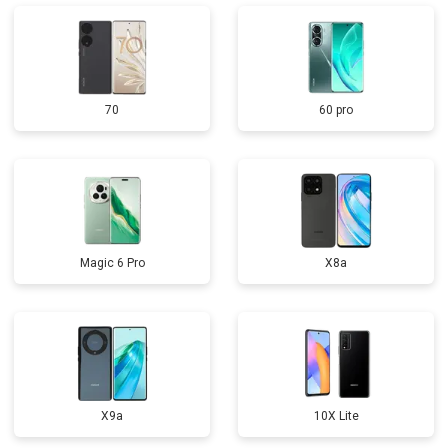
70
60 pro
Magic 6 Pro
X8a
X9a
10X Lite