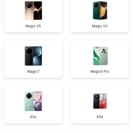
Замена микрофона
от 3900 ₽
Заказать
Замена разъема зарядки
от 4500 ₽
Заказать
Magic V5
Magic V3
Замена динамика
от 4000 ₽
Заказать
Восстановление после попадания
от 3700 ₽
Заказать
влаги
Magic7
Magic6 Pro
X9c
X9d