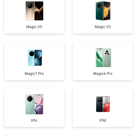
Замена микрофона
от 3900 ₽
Заказать
Замена разъема зарядки
от 4000 ₽
Заказать
Magic V5
Magic V3
Замена динамика
от 4000 ₽
Заказать
Восстановление после попадания
от 3600 ₽
Заказать
влаги
Magic7 Pro
Magic6 Pro
X9c
X9d