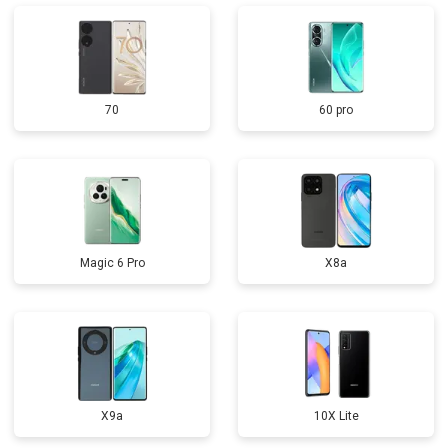
70
60 pro
Magic 6 Pro
X8a
X9a
10X Lite