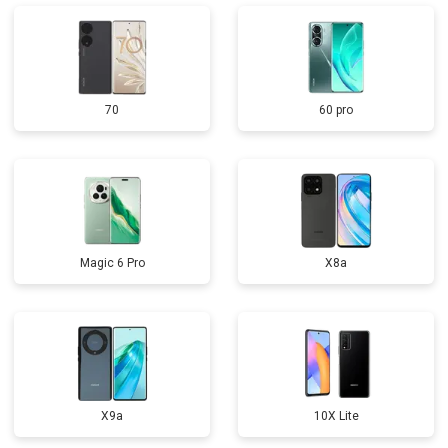
70
60 pro
Magic 6 Pro
X8a
X9a
10X Lite