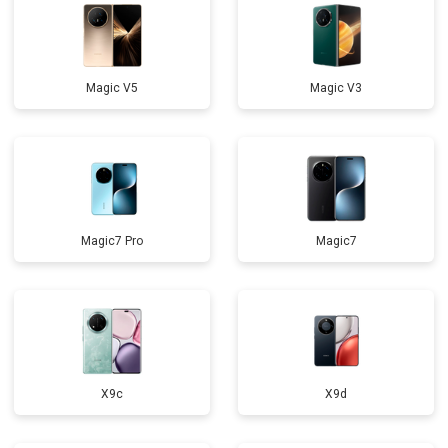
Замена микрофона
от 3500 ₽
Заказать
Замена разъема зарядки
от 4200 ₽
Заказать
Magic V5
Magic V3
Замена динамика
от 3900 ₽
Заказать
Восстановление после попадания
от 3500 ₽
Заказать
влаги
Magic7 Pro
Magic7
X9c
X9d