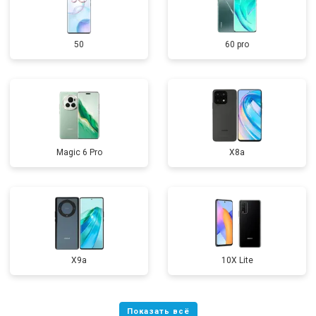
50
60 pro
Magic 6 Pro
X8a
X9a
10X Lite