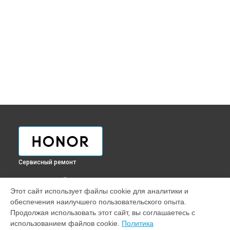
Сервисный ремонт
ВЫБЕРИ СВОЙ ГОРОД
Этот сайт использует файлы cookie для аналитики и
Ремонт телефона 70 Honor в
Краснодаре
обеспечения наилучшего пользовательского опыта.
Ремонт телефона 70 Honor в
Ростове-на-Дону
Продолжая использовать этот сайт, вы соглашаетесь с
Ремонт телефона 70 Honor в
Нижнем Новгороде
использованием файлов cookie.
Политика