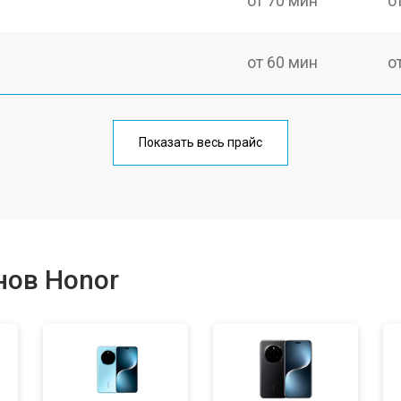
от 70 мин
о
от 60 мин
о
от 50 мин
о
Показать весь прайс
от 70 мин
о
от 100 мин
о
нов Honor
от 40 мин
о
от 80 мин
о