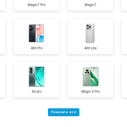
Magic7 Pro
Magic7
от 40 мин
о
от 70 мин
о
400 Pro
400 Lite
от 60 мин
о
от 60 мин
о
60 pro
Magic 6 Pro