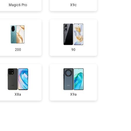
Magic6 Pro
X9c
т 950 ₽
Заказать
т 1750 ₽
Заказать
200
90
т 3200 ₽
Заказать
т 1400 ₽
Заказать
X8a
X9a