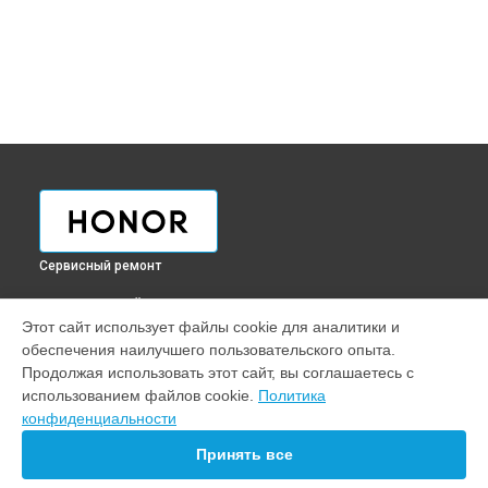
Сервисный ремонт
ВЫБЕРИ СВОЙ ГОРОД
Этот сайт использует файлы cookie для аналитики и
Замена экрана смарт-часов Honor в
Краснодаре
обеспечения наилучшего пользовательского опыта.
Замена экрана смарт-часов Honor в
Ростове-на-Дону
Продолжая использовать этот сайт, вы соглашаетесь с
Замена экрана смарт-часов Honor в
Нижнем Новгороде
использованием файлов cookie.
Политика
конфиденциальности
Замена экрана смарт-часов Honor в
Новосибирске
Замена экрана смарт-часов Honor в
Челябинске
Принять все
Замена экрана смарт-часов Honor в
Екатеринбурге